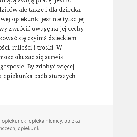
biącą swoją pracę. Jest to
ziców ale także i dla dziecka.
ej opiekunki jest nie tylko jej
wy zwrócić uwagę na jej cechy
kować się czyimś dzieckiem
ci, miłości i troski. W
oże okazać się serwis
 gosposie. By zdobyć więcej
a opiekunka osób starszych
la opiekunek
,
opieka niemcy
,
opieka
emczech
,
opiekunki
 idealne miejsce dla poszukujących niani