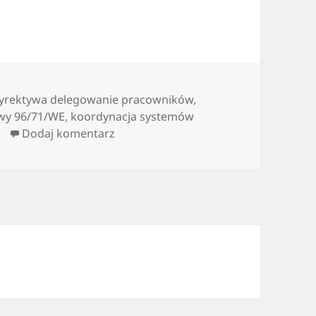
yrektywa delegowanie pracowników
,
wy 96/71/WE
,
koordynacja systemów
do Przepisy unijne a delegowanie p
Dodaj komentarz