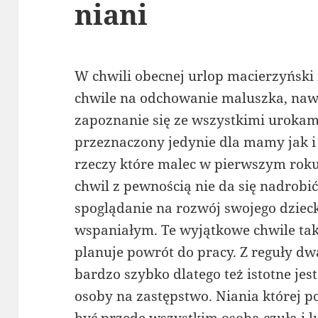
niani
W chwili obecnej urlop macierzyński 
chwile na odchowanie maluszka, nawi
zapoznanie się ze wszystkimi urokami
przeznaczony jedynie dla mamy jak i
rzeczy które malec w pierwszym roku 
chwil z pewnością nie da się nadrobić
spoglądanie na rozwój swojego dziec
wspaniałym. Te wyjątkowe chwile tak
planuje powrót do pracy. Z reguły d
bardzo szybko dlatego też istotne je
osoby na zastępstwo. Niania której 