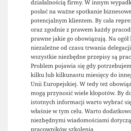
działalnością firmy. W innym wypad
posłać na ważne spotkanie biznesow
potencjalnym klientem. By cała repr
oraz zgodnie z prawem każdy pracod
prawne jakie go obowiązują. Na ogół 
niezależne od czasu trwania delegacji 
wszystkie niezbędne przepisy są pra
Problem pojawia się gdy potrzebuje
kilku lub kilkunastu miesięcy do in
Unii Europejskiej. W tedy też obowiąz
mogą przynosić wiele kłopotów. By do
istotnych informacji warto wybrać s
właśnie w tym celu. Warto dodatkowo
niezbędnymi wiadomościami dotycząc
pracowników szkolenia