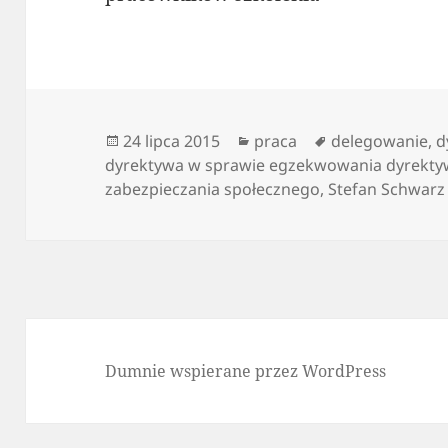
Data
Kategorie
Tagi
24 lipca 2015
praca
delegowanie
,
d
publikacji
dyrektywa w sprawie egzekwowania dyrekty
zabezpieczania społecznego
,
Stefan Schwarz
Dumnie wspierane przez WordPress