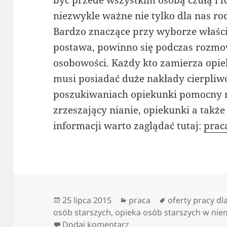
być przede wszystkim osobą czułą i lu
niezwykle ważne nie tylko dla nas rod
Bardzo znaczące przy wyborze właściw
postawa, powinno się podczas rozmo
osobowości. Każdy kto zamierza opie
musi posiadać duże nakłady cierpliwoś
poszukiwaniach opiekunki pomocny m
zrzeszający nianie, opiekunki a także
informacji warto zaglądać tutaj:
prac
Data
Kategorie
Tagi
25 lipca 2015
praca
oferty pracy d
publikacji
osób starszych
,
opieka osób starszych w ni
do Portal dla opiekunek –
Dodaj komentarz