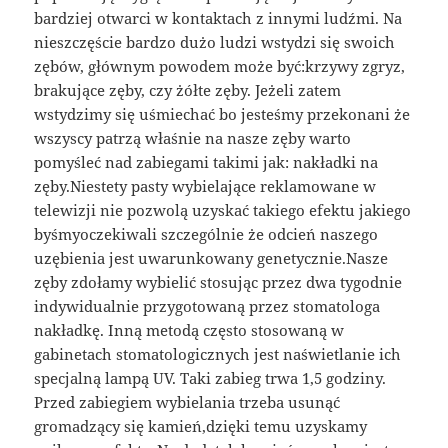
bardziej otwarci w kontaktach z innymi ludźmi. Na
nieszczęście bardzo dużo ludzi wstydzi się swoich
zębów, głównym powodem może być:krzywy zgryz,
brakujące zęby, czy żółte zęby. Jeżeli zatem
wstydzimy się uśmiechać bo jesteśmy przekonani że
wszyscy patrzą właśnie na nasze zęby warto
pomyśleć nad zabiegami takimi jak: nakładki na
zęby.Niestety pasty wybielające reklamowane w
telewizji nie pozwolą uzyskać takiego efektu jakiego
byśmyoczekiwali szczególnie że odcień naszego
uzębienia jest uwarunkowany genetycznie.Nasze
zęby zdołamy wybielić stosując przez dwa tygodnie
indywidualnie przygotowaną przez stomatologa
nakładkę. Inną metodą często stosowaną w
gabinetach stomatologicznych jest naświetlanie ich
specjalną lampą UV. Taki zabieg trwa 1,5 godziny.
Przed zabiegiem wybielania trzeba usunąć
gromadzący się kamień,dzięki temu uzyskamy