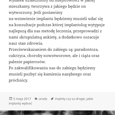
mieszkamy, tworzywa z jakiego będzie on
wytworzony. Jeśli postawimy
na wstawienie implantu będziemy musieli udać się
na konsultacje podczas której implantolog wytypuje
najlepszą dla nas metodę leczenia, przeprowadzi z
nami skrupulatną ankietę, a dodatkowo oszacuje
nasz stan zdrowia.
Przeciwwskazaniem do zabiegu są: paradontoza,
cukrzyca, choroby nowotworowe, ale i ciąża oraz
palenie papierosów.
Po zakwalifikowaniu nas do zabiegu będziemy
musieli pozbyć się kamienia nazębnego oraz
próchnicy.
Data
Kategorie
Tagi
5 maja 2017
uroda
implnty czy sa drogie
,
jakie
publikacji
implanty wybrać