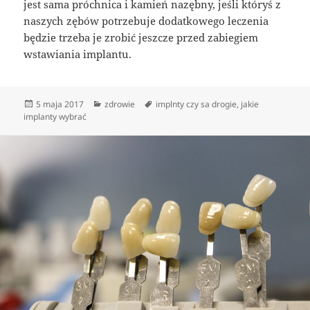
jest sama próchnica i kamień nazębny, jeśli któryś z
naszych zębów potrzebuje dodatkowego leczenia
będzie trzeba je zrobić jeszcze przed zabiegiem
wstawiania implantu.
Data
Kategorie
Tagi
5 maja 2017
zdrowie
implnty czy sa drogie
,
jakie
publikacji
implanty wybrać